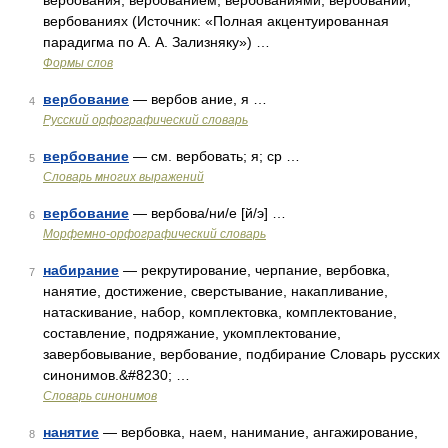
вербования, вербованием, вербованиями, вербовании,
вербованиях (Источник: «Полная акцентуированная
парадигма по А. А. Зализняку») …
Формы слов
вербование
— вербов ание, я …
4
Русский орфографический словарь
вербование
— см. вербовать; я; ср …
5
Словарь многих выражений
вербование
— вербова/ни/е [й/э] …
6
Морфемно-орфографический словарь
набирание
— рекрутирование, черпание, вербовка,
7
нанятие, достижение, сверстывание, накапливание,
натаскивание, набор, комплектовка, комплектование,
составление, подряжание, укомплектование,
завербовывание, вербование, подбирание Словарь русских
синонимов.&#8230; …
Словарь синонимов
нанятие
— вербовка, наем, нанимание, ангажирование,
8