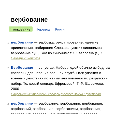
вербование
Толкование
Перевод
Книги
вербование
— вербовка, рекрутирование, нанятие,
1
привлечение, набирание Словарь русских синонимов.
вербование сущ., кол во синонимов: 5 • вербовка (5) • …
Словарь синонимов
Вербование
— ср. устар. Набор людей обычно из бедных
2
сословий для несения военной службы или участия в
военных действиях по найму или повинности; рекрутский
набор. Толковый словарь Ефремовой. Т. Ф. Ефремова.
2000 …
Современный толковый словарь русского языка Ефремовой
вербование
— вербование, вербования, вербования,
3
вербований, вербованию, вербованиям, вербование,